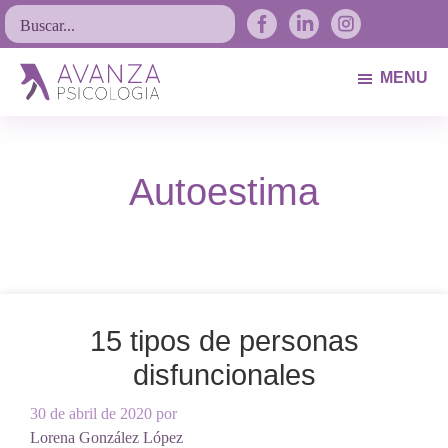
Saltar
Saltar
Saltar
Buscar...
a
al
al
la
contenido
pie
MENU
navegación
principal
de
Avanza
Psicólogos
principal
página
Psicología
Avilés.
Autoestima
Asturias
15 tipos de personas
disfuncionales
30 de abril de 2020
por
Lorena González López