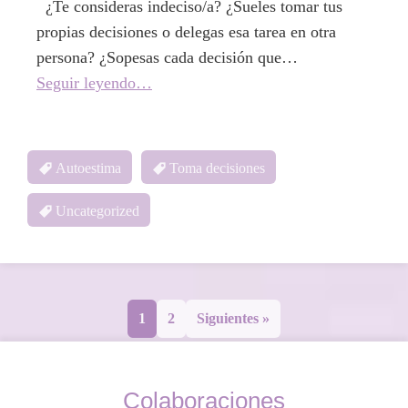
¿Te consideras indeciso/a? ¿Sueles tomar tus
propias decisiones o delegas esa tarea en otra
persona? ¿Sopesas cada decisión que…
Seguir leyendo…
Autoestima
Toma decisiones
Uncategorized
Página
Página
1
2
Siguientes »
Colaboraciones