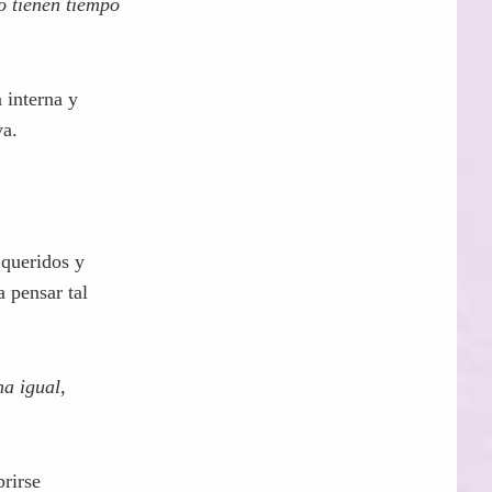
o tienen tiempo
a interna y
va.
 queridos y
 pensar tal
a igual,