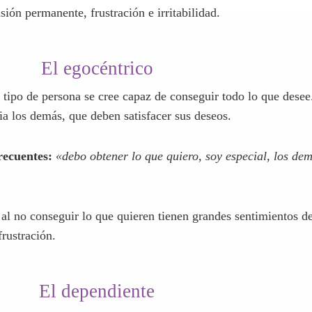
recuentes
:
«debo ser mejor, tengo que hacerlo perfecto».
 insatisfacción en todo lo que hace pues es muy difícil alcanz
sión permanente, frustración e irritabilidad.
El egocéntrico
e tipo de persona se cree capaz de conseguir todo lo que desee
ia los demás, que deben satisfacer sus deseos.
recuentes:
«debo obtener lo que quiero, soy especial, los de
 al no conseguir lo que quieren tienen grandes sentimientos de
frustración.