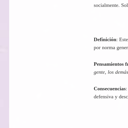
siempre estaré s
Consecuencias
:
socialmente. So
Definición
: Est
por norma gener
Pensamientos f
gente, los demá
Consecuencias
:
defensiva y desc