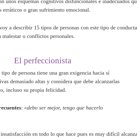
n unos esquemas cognitivos bien estructurados y por ello con
todas las circunstancias de sus vidas, además de ir adquirie
 cada vez mayores capacidades y confianza en sí mismos. Si
con unos esquemas cognitivos disfuncionales e inadecuados qu
 erráticos o gran sufrimiento emocional.
 voy a describir 15 tipos de personas con este tipo de conduct
 malestar o conflictos personales.
El perfeccionista
e tipo de persona tiene una gran exigencia hacia sí mismo, exp
y considera que debe alcanzarlas a cualquier precio, incluso 