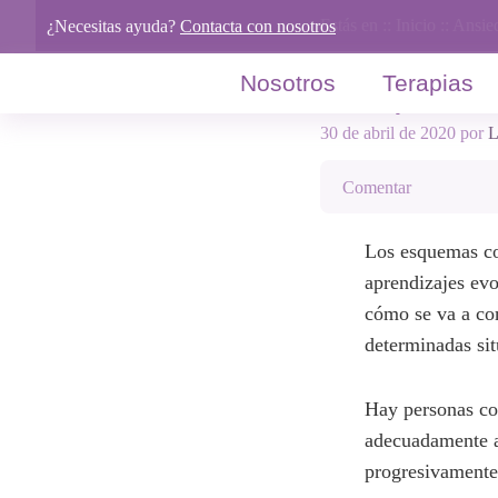
Saltar
Saltar
Saltar
¿Necesitas ayuda?
Contacta con nosotros
a
al
al
la
contenido
pie
Nosotros
Terapias
navegación
principal
de
Estás en ::
Inicio
::
Ansie
principal
página
15 tipos d
30 de abril de 2020
por
L
Comentar
Los esquemas co
aprendizajes evo
cómo se va a com
determinadas sit