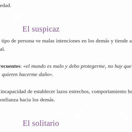
olo».
 angustia, tristeza, miedo a asumir nuevos compromisos y a a
ledad.
El suspicaz
e tipo de persona ve malas intenciones en los demás y tiende 
al.
recuentes
:
«el mundo es malo y debo protegerme, no hay que 
s quieren hacerme daño».
 incapacidad de establecer lazos estrechos, comportamiento hos
onfianza hacia los demás.