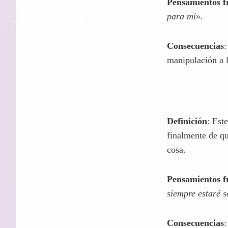
áreas vitales. M
Pensamientos f
para mi».
Consecuencias
:
manipulación a l
Definición
: Est
finalmente de qu
cosa.
Pensamientos f