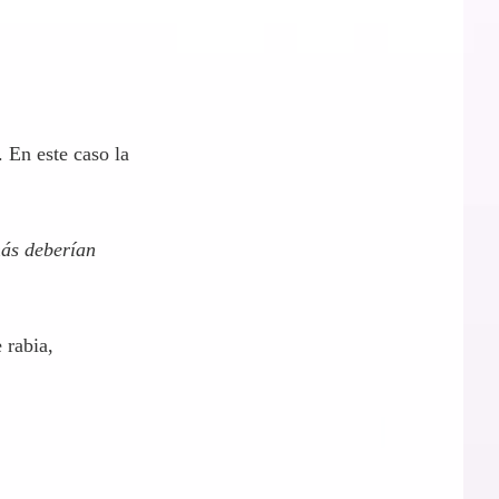
ar sus
. En este caso la
más deberían
 rabia,