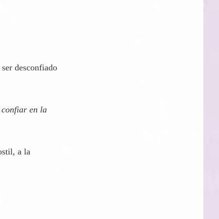
brirse
a ser desconfiado
confiar en la
til, a la