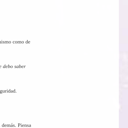
algo malo».
i mismo como de
e debo saber
eguridad.