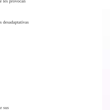
siguen adaptarse
ndo
n embargo, hay
e les provocan
as desadaptativas
ectativas
su propia