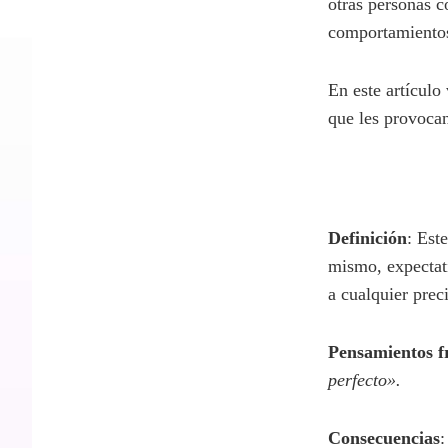
Hay personas co
adecuadamente a 
progresivamente
otras personas 
comportamientos
En este artículo
que les provocan
Definición
: Est
demasiado altas 
felicidad.