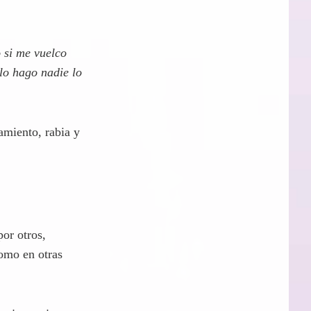
os demás. Piensa
o si me vuelco
lo hago nadie lo
tamiento, rabia y
por otros,
como en otras