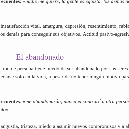
uestra queja y desagrado casi en todo lo que le pasa.
recuentes
:
«nadie me quiere, la gente es egoísta, los demás n
 insatisfacción vital, amargura, depresión, resentimiento, rabi
os demás para conseguir sus objetivos. Actitud pasivo-agresi
El abandonado
e tipo de persona tiene miedo de ser abandonado por sus seres
edarse solo en la vida, a pesar de no tener ningún motivo para
recuentes
:
«me abandonarán, nunca encontraré a otra person