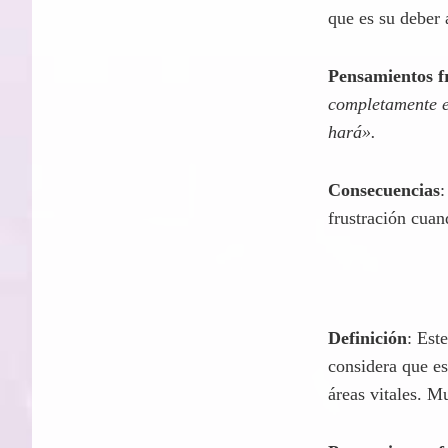
Definición
: Est
que es su deber 
Pensamientos f
completamente en
hará».
Consecuencias
:
frustración cuan
Definición
: Est
considera que es