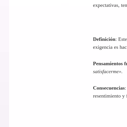
Pensamientos f
Consecuencias
:
expectativas, ten
Definición
: Est
exigencia es hac
Pensamientos f
satisfacerme».
Consecuencias
:
resentimiento y 