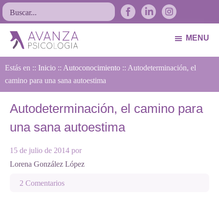
Saltar
Saltar
Saltar
Buscar...
a
al
al
la
contenido
pie
MENU
navegación
principal
de
Avanza
Psicólogos
principal
página
Estás en ::
Psicología
Inicio
::
Autoconocimiento
:: Autodeterminación, el
Avilés.
camino para una sana autoestima
Asturias
Autodeterminación, el camino para
una sana autoestima
15 de julio de 2014
por
Lorena González López
2 Comentarios