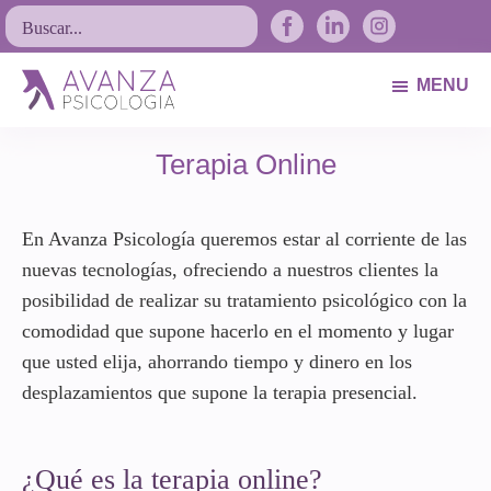
Saltar
Saltar
Saltar
Buscar...
a
al
al
la
contenido
pie
MENU
navegación
principal
de
Avanza
Psicólogos
principal
página
Psicología
Terapia Online
Avilés.
Asturias
En Avanza Psicología queremos estar al corriente de las
nuevas tecnologías, ofreciendo a nuestros clientes la
posibilidad de realizar su tratamiento psicológico con la
comodidad que supone hacerlo en el momento y lugar
que usted elija, ahorrando tiempo y dinero en los
desplazamientos que supone la terapia presencial.
¿Qué es la terapia online?