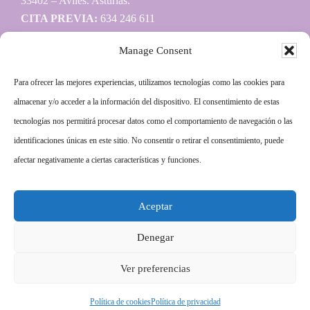
33402 – Avilés. Asturias.
CITA PREVIA:
634 246 611
beatrizsilverio.psicologa@gmail.com
Manage Consent
Para ofrecer las mejores experiencias, utilizamos tecnologías como las cookies para
Información
almacenar y/o acceder a la información del dispositivo. El consentimiento de estas
tecnologías nos permitirá procesar datos como el comportamiento de navegación o las
Aviso legal
identificaciones únicas en este sitio. No consentir o retirar el consentimiento, puede
Política de privacidad
afectar negativamente a ciertas características y funciones.
Política de cookies
Aceptar
Más información sobre las cookies
Denegar
Ver preferencias
Copyright © 2014–2026.
Avanza Psicología
Política de cookies
Política de privacidad