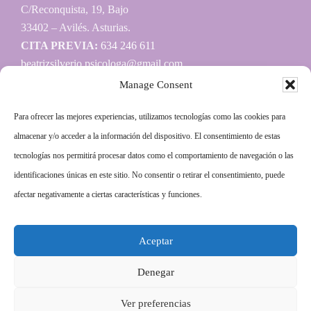
C/Reconquista, 19, Bajo
33402 – Avilés. Asturias.
CITA PREVIA:
634 246 611
beatrizsilverio.psicologa@gmail.com
Manage Consent
Para ofrecer las mejores experiencias, utilizamos tecnologías como las cookies para
Información
almacenar y/o acceder a la información del dispositivo. El consentimiento de estas
tecnologías nos permitirá procesar datos como el comportamiento de navegación o las
Aviso legal
identificaciones únicas en este sitio. No consentir o retirar el consentimiento, puede
Política de privacidad
afectar negativamente a ciertas características y funciones.
Política de cookies
Aceptar
Más información sobre las cookies
Denegar
Ver preferencias