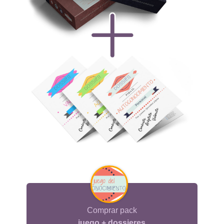
Comprar pack
juego + dossieres