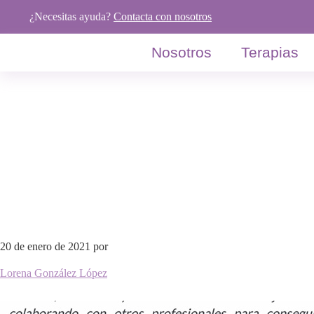
Saltar
Saltar
Saltar
¿Necesitas ayuda?
Contacta con nosotros
a
al
al
la
contenido
pie
Nosotros
Terapias
navegación
principal
de
principal
página
20 de enero de 2021
por
Lorena González López