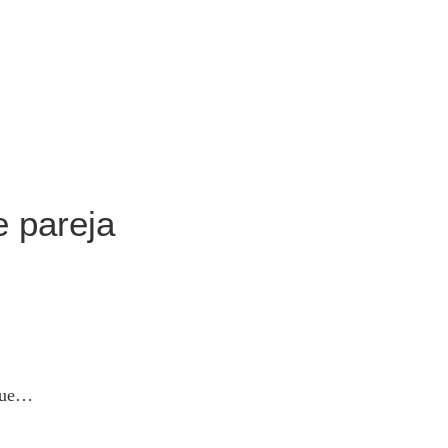
e pareja
 que…