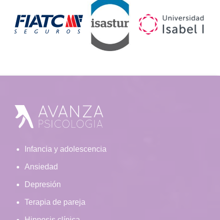
Footer
Infancia y adolescencia
Ansiedad
Depresión
Terapia de pareja
Hipnosis clínica