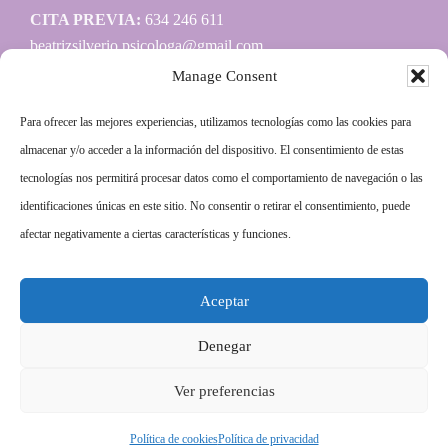
CITA PREVIA:
634 246 611
beatrizsilverio.psicologa@gmail.com
Manage Consent
Para ofrecer las mejores experiencias, utilizamos tecnologías como las cookies para
Información
almacenar y/o acceder a la información del dispositivo. El consentimiento de estas
tecnologías nos permitirá procesar datos como el comportamiento de navegación o las
Aviso legal
identificaciones únicas en este sitio. No consentir o retirar el consentimiento, puede
Política de privacidad
afectar negativamente a ciertas características y funciones.
Política de cookies
Aceptar
Más información sobre las cookies
Denegar
Ver preferencias
Copyright © 2014–2026.
Avanza Psicología
Política de cookies
Política de privacidad