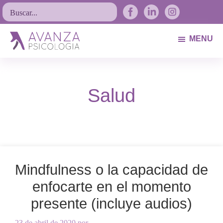
Saltar
Saltar
Saltar
Buscar...
a
al
al
la
contenido
pie
MENU
navegación
principal
de
Avanza
Psicólogos
principal
página
Psicología
Avilés.
Salud
Asturias
Mindfulness o la capacidad de
enfocarte en el momento
presente (incluye audios)
23 de abril de 2020
por