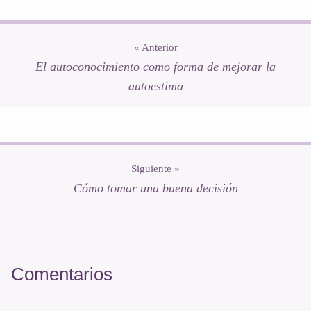
« Anterior
El autoconocimiento como forma de mejorar la
autoestima
Siguiente »
Cómo tomar una buena decisión
Interacciones
con
Comentarios
los
lectores