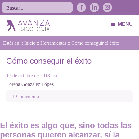
Saltar
Saltar
Saltar
Buscar...
a
al
al
la
contenido
pie
MENU
navegación
principal
de
Avanza
Psicólogos
principal
página
Estás en ::
Psicología
Inicio
::
Herramientas
:: Cómo conseguir el éxito
Avilés.
Asturias
Cómo conseguir el éxito
17 de octubre de 2018
por
Lorena González López
1 Comentario
El éxito es algo que, sino todas las
personas quieren alcanzar, sí la