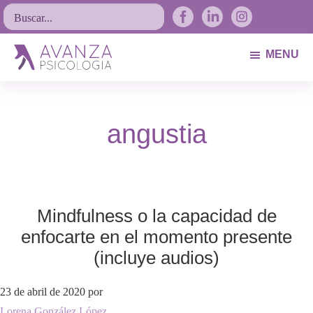
Saltar
Saltar
Saltar
Buscar...
a
al
al
la
contenido
pie
MENU
navegación
principal
de
Avanza
Psicólogos
principal
página
Psicología
Avilés.
angustia
Asturias
Mindfulness o la capacidad de
enfocarte en el momento presente
(incluye audios)
23 de abril de 2020
por
Lorena González López