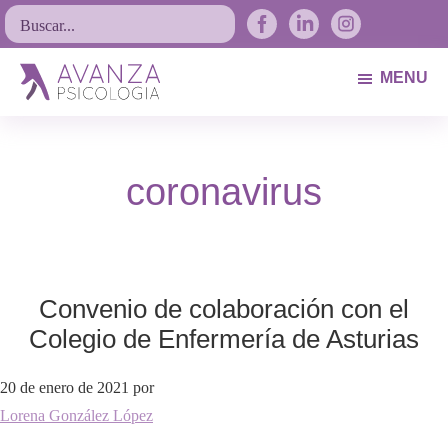
Saltar
Saltar
Saltar
Buscar...
a
al
al
la
contenido
pie
MENU
navegación
principal
de
Avanza
Psicólogos
principal
página
Psicología
Avilés.
coronavirus
Asturias
Convenio de colaboración con el
Colegio de Enfermería de Asturias
20 de enero de 2021
por
Lorena González López