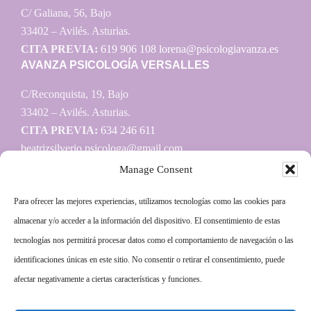
C/ Galiana, 56, Bajo
33402 – Avilés. Asturias.
CITA PREVIA:
619 906 108
lorena@psicologiavanza.es
AVANZA PSICOLOGÍA VERSALLES
C/Reconquista, 19, Bajo
33402 – Avilés. Asturias.
CITA PREVIA:
634 246 611
beatrizsilverio.psicologa@gmail.com
Manage Consent
Para ofrecer las mejores experiencias, utilizamos tecnologías como las cookies para
Información
almacenar y/o acceder a la información del dispositivo. El consentimiento de estas
tecnologías nos permitirá procesar datos como el comportamiento de navegación o las
Aviso legal
identificaciones únicas en este sitio. No consentir o retirar el consentimiento, puede
Política de privacidad
afectar negativamente a ciertas características y funciones.
Política de cookies