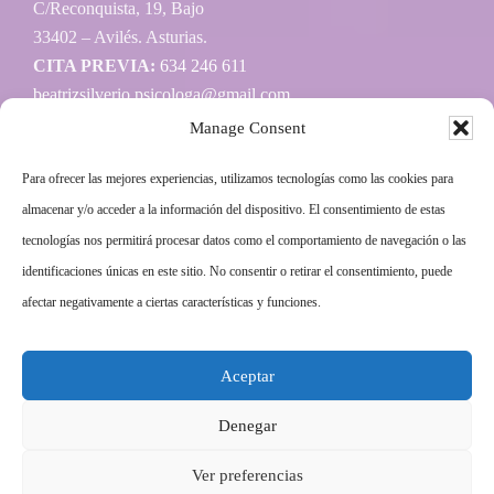
C/Reconquista, 19, Bajo
33402 – Avilés. Asturias.
CITA PREVIA:
634 246 611
beatrizsilverio.psicologa@gmail.com
Manage Consent
Para ofrecer las mejores experiencias, utilizamos tecnologías como las cookies para
Información
almacenar y/o acceder a la información del dispositivo. El consentimiento de estas
tecnologías nos permitirá procesar datos como el comportamiento de navegación o las
Aviso legal
identificaciones únicas en este sitio. No consentir o retirar el consentimiento, puede
Política de privacidad
afectar negativamente a ciertas características y funciones.
Política de cookies
Aceptar
Más información sobre las cookies
Denegar
Ver preferencias