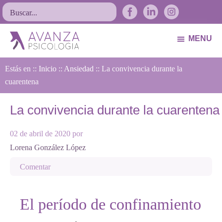
Saltar
Saltar
Saltar
Buscar...
a
al
al
la
contenido
pie
MENU
navegación
principal
de
Avanza
Psicólogos
principal
página
Estás en ::
Psicología
Inicio
::
Ansiedad
:: La convivencia durante la
Avilés.
cuarentena
Asturias
La convivencia durante la cuarentena
02 de abril de 2020
por
Lorena González López
Comentar
El período de confinamiento