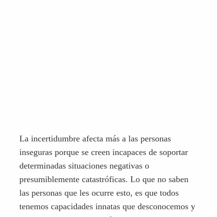
La incertidumbre afecta más a las personas
inseguras porque se creen incapaces de soportar
determinadas situaciones negativas o
presumiblemente catastróficas. Lo que no saben
las personas que les ocurre esto, es que todos
tenemos capacidades innatas que desconocemos y
que salen en situaciones límite o muy delicadas.
Realmente no sabes cuál es tu verdadera
capacidad hasta que no te ves en dicha situación,
y finalmente la afrontas, e incluso se puede decir
que uno sale reforzado de ella si es capaz de sacar
una lección de lo sucedido.