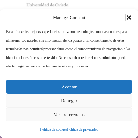
Manage Consent
Para ofrecer las mejores experiencias, utilizamos tecnologías como las cookies para
almacenar y/o acceder a la información del dispositivo. El consentimiento de estas
tecnologías nos permitirá procesar datos como el comportamiento de navegación o las
Footer
identificaciones únicas en este sitio. No consentir o retirar el consentimiento, puede
afectar negativamente a ciertas características y funciones.
Infancia y adolescencia
Aceptar
Ansiedad
Denegar
Depresión
Ver preferencias
Terapia de pareja
Hipnosis clínica
Política de cookies
Política de privacidad
Crecimiento personal