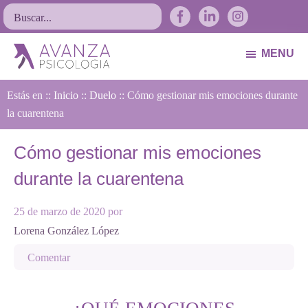
Saltar
Saltar
Saltar
Buscar...
a
al
al
la
contenido
pie
MENU
navegación
principal
de
Avanza
Psicólogos
principal
página
Estás en ::
Psicología
Inicio
::
Duelo
:: Cómo gestionar mis emociones durante
Avilés.
la cuarentena
Asturias
Cómo gestionar mis emociones
durante la cuarentena
25 de marzo de 2020
por
Lorena González López
Comentar