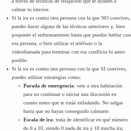
videollamada para terminar con ese conflicto lo antes
posible.
Si la ira es contra una persona con la que SI convives,
puedes utilizar estrategias como:
Parada de emergencia
: vete a otra habitación
para no continuar o iniciar una discusión en
cuanto notes que te estás enfadando. No salgas
hasta que no hayas conseguido calmarte.
Escala de ira
:
trata de identificar en qué número
de 0 a 10, siendo 0 nada de ira y 10 mucha ira,
sientes que estás. Para que te sea más fácil intenta
identificar momentos en los que ya hayas sentido
un 1, un 5 y un 10 de ira en tu vida. No discutas
con más de un 4 de ira.
Técnica del semáforo
: indícale a las personas con
las que convives que utilizarás esta técnica para