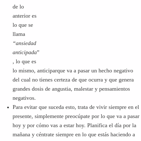
de lo anterior es lo que se llama
“ansiedad anticipada
”,
lo que es lo mismo, anticiparque va a pasar un hecho
negativo del cual no tienes certeza de que ocurra y que
genera grandes dosis de angustia, malestar y
pensamientos negativos.
Para evitar que suceda esto, trata de vivir siempre en el
presente, simplemente preocúpate por lo que va a pasar
hoy y por cómo vas a estar hoy. Planifica el día por la
mañana y céntrate siempre en lo que estás haciendo a
cada momento del día.
Incertidumbre
La incertidumbre no se califica como emoción,
pero sí que nos genera un estado de angustia muy
negativo. El ser humano en su mayoría es