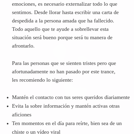
Para las personas que se sienten tristes pero que
afortunadamente no han pasado por este trance,
les recomiendo lo siguiente:
Mantén el contacto con tus seres queridos diariamente
Evita la sobre información y mantén activas otras
aficiones
Ten momentos en el día para reírte, bien sea de un
chiste o un vídeo viral
Si vives con más personas, abrázales y aumenta las
dosis de cariño
Haz actividades relajantes (practica yoga, toma un baño
relajante o mira tu serie favorita)
Sal a aplaudir a tu ventana cada tarde a las 20 horas
para sentirte parte de un país que apoya a los que más