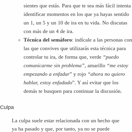
controlar tu ira, de forma que, verde
“puedo
comunicarme sin problema”,
amarillo
“me estoy
empezando a enfadar
” y rojo
“ahora no quiero
hablar, estoy enfadado
”. Y así evitar que los
demás te busquen para continuar la discusión.
Culpa
La culpa suele estar relacionada con un hecho que
ya ha pasado y que, por tanto, ya no se puede
cambiar. La culpa también nos trae muchos
pensamientos negativos a la mente, como una
especia de martirio. Para conseguir eliminar y
gestionar la culpa debes racionalizarla en primer
lugar. Analiza qué ha sucedido, por qué ha
sucedido, que parte de culpa has tenido en lo que