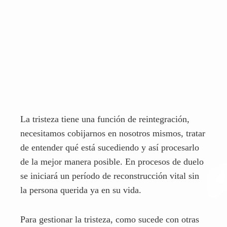
La tristeza tiene una función de reintegración,
necesitamos cobijarnos en nosotros mismos, tratar
de entender qué está sucediendo y así procesarlo
de la mejor manera posible. En procesos de duelo
se iniciará un período de reconstrucción vital sin
la persona querida ya en su vida.
Para gestionar la tristeza, como sucede con otras
emociones, es necesario externalizar todo lo que
sentimos. Desde llorar hasta escribir una carta de
despedida a la persona amada que ha fallecido.
Todo aquello que te ayude a sobrellevar esta
situación será bueno porque será tu manera de
afrontarlo.