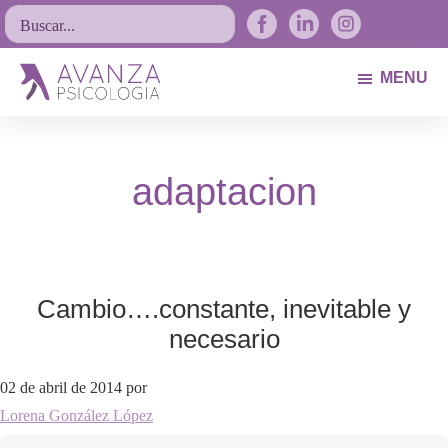
Saltar
Saltar
Saltar
Buscar...
a
al
al
la
contenido
pie
MENU
navegación
principal
de
Avanza
Psicólogos
principal
página
Psicología
Avilés.
adaptacion
Asturias
Cambio….constante, inevitable y
necesario
02 de abril de 2014
por
Lorena González López