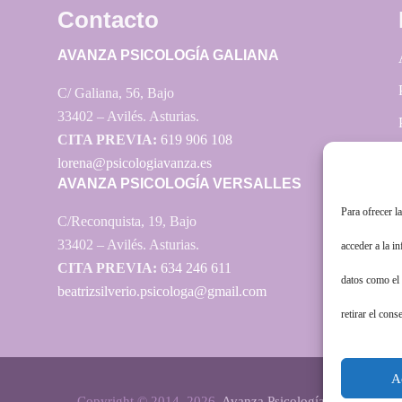
Contacto
AVANZA PSICOLOGÍA GALIANA
C/ Galiana, 56, Bajo
33402 – Avilés. Asturias.
CITA PREVIA:
619 906 108
lorena@psicologiavanza.es
AVANZA PSICOLOGÍA VERSALLES
Para ofrecer l
C/Reconquista, 19, Bajo
33402 – Avilés. Asturias.
acceder a la i
CITA PREVIA:
634 246 611
datos como el 
beatrizsilverio.psicologa@gmail.com
retirar el cons
A
Copyright © 2014–2026.
Avanza Psicología