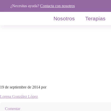
Saltar
Saltar
Saltar
¿Necesitas ayuda?
Contacta con nosotros
a
al
al
la
contenido
pie
Nosotros
Terapias
navegación
principal
de
principal
página
19 de septiembre de 2014
por
Lorena González López
Comentar