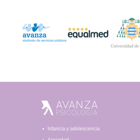
Footer
Infancia y adolescencia
Ansiedad