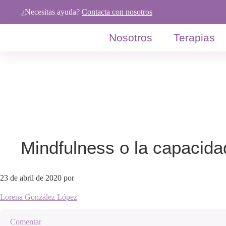
Saltar
Saltar
Saltar
¿Necesitas ayuda?
Contacta con nosotros
a
al
al
la
contenido
pie
Nosotros
Terapias
navegación
principal
de
principal
página
Mindfulness o la capacida
23 de abril de 2020
por
Lorena González López
Comentar