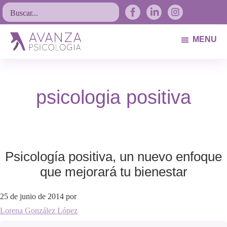
Saltar
Saltar
Saltar
Buscar...
a
al
al
la
contenido
pie
MENU
navegación
principal
de
Avanza
Psicólogos
principal
página
Psicología
Avilés.
psicologia positiva
Asturias
Psicología positiva, un nuevo enfoque
que mejorará tu bienestar
25 de junio de 2014
por
Lorena González López