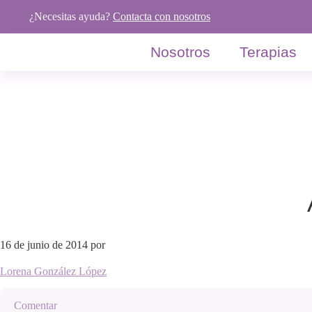
Saltar
Saltar
Saltar
¿Necesitas ayuda?
Contacta con nosotros
a
al
al
la
contenido
pie
Nosotros
Terapias
navegación
principal
de
principal
página
16 de junio de 2014
por
Lorena González López
Comentar