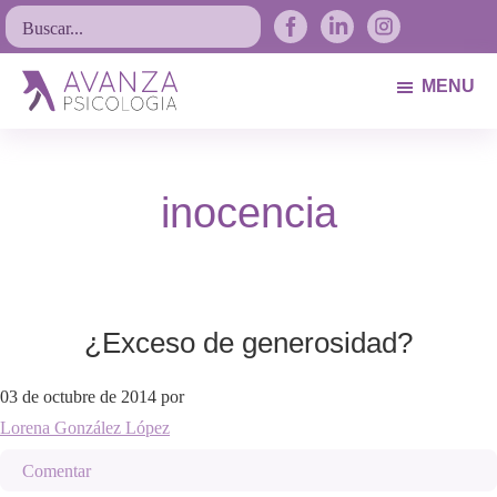
Saltar
Saltar
Saltar
Buscar...
a
al
al
la
contenido
pie
MENU
navegación
principal
de
Avanza
Psicólogos
principal
página
Psicología
Avilés.
inocencia
Asturias
¿Exceso de generosidad?
03 de octubre de 2014
por
Lorena González López
Comentar