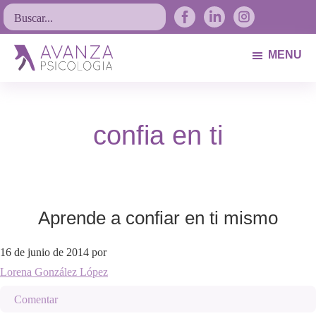
Saltar
Saltar
Saltar
Buscar...
a
al
al
la
contenido
pie
MENU
navegación
principal
de
Avanza
Psicólogos
principal
página
Psicología
Avilés.
confia en ti
Asturias
Aprende a confiar en ti mismo
16 de junio de 2014
por
Lorena González López
Comentar