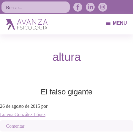
Saltar
Saltar
Saltar
Buscar...
a
al
al
la
contenido
pie
MENU
navegación
principal
de
Avanza
Psicólogos
principal
página
Psicología
Avilés.
altura
Asturias
El falso gigante
26 de agosto de 2015
por
Lorena González López
Comentar