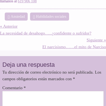
llámanos al
619 906 108
Ansiedad
Habilidades sociales
« Anterior
La necesidad de desahogo…..¿confidente o sufridor?
Siguiente »
El narcisismo……el mito de Narciso
Interacciones
con
Deja una respuesta
los
Tu dirección de correo electrónico no será publicada.
Los
lectores
campos obligatorios están marcados con
*
Comentario
*