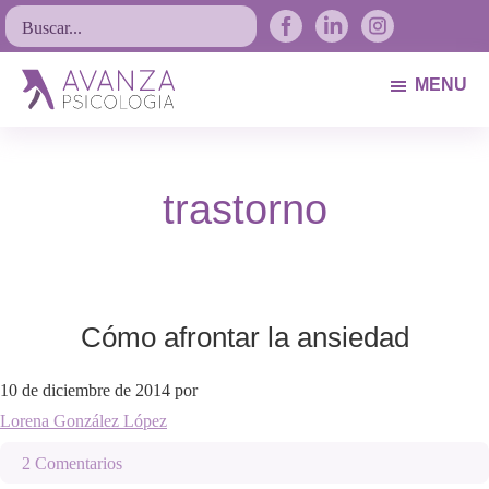
Saltar
Saltar
Saltar
Buscar...
a
al
al
la
contenido
pie
MENU
navegación
principal
de
Avanza
Psicólogos
principal
página
Psicología
Avilés.
trastorno
Asturias
Cómo afrontar la ansiedad
10 de diciembre de 2014
por
Lorena González López
2 Comentarios