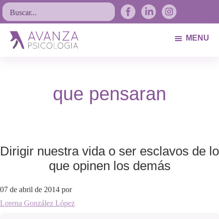
Saltar
Saltar
Saltar
Buscar...
a
al
al
la
contenido
pie
MENU
navegación
principal
de
Avanza
Psicólogos
principal
página
Psicología
Avilés.
que pensaran
Asturias
Dirigir nuestra vida o ser esclavos de lo
que opinen los demás
07 de abril de 2014
por
Lorena González López