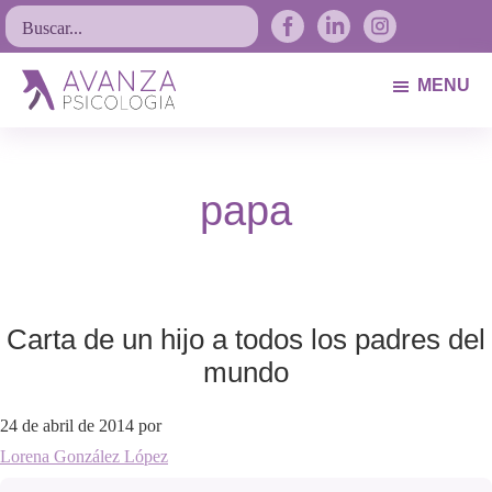
Saltar
Saltar
Saltar
Buscar...
a
al
al
la
contenido
pie
MENU
navegación
principal
de
Avanza
Psicólogos
principal
página
Psicología
Avilés.
papa
Asturias
Carta de un hijo a todos los padres del
mundo
24 de abril de 2014
por
Lorena González López