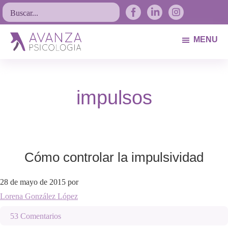
Saltar
Saltar
Saltar
Buscar...
a
al
al
la
contenido
pie
MENU
navegación
principal
de
Avanza
Psicólogos
principal
página
Psicología
Avilés.
impulsos
Asturias
Cómo controlar la impulsividad
28 de mayo de 2015
por
Lorena González López
53 Comentarios