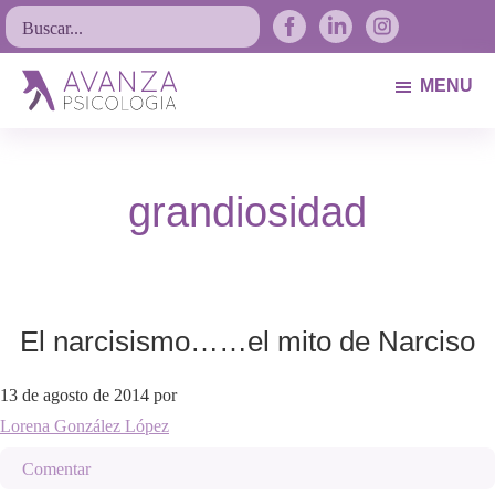
Saltar
Saltar
Saltar
Buscar...
a
al
al
la
contenido
pie
MENU
navegación
principal
de
Avanza
Psicólogos
principal
página
Psicología
Avilés.
grandiosidad
Asturias
El narcisismo……el mito de Narciso
13 de agosto de 2014
por
Lorena González López
Comentar