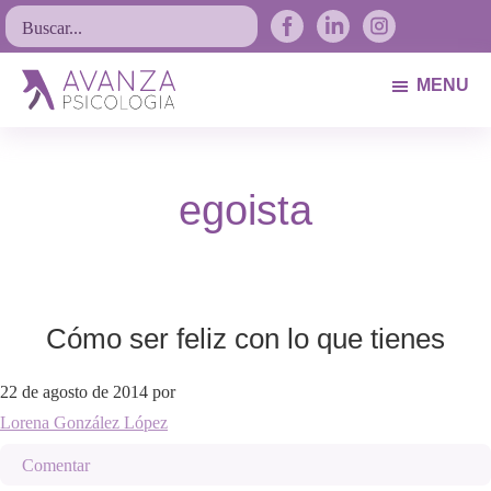
Saltar
Saltar
Saltar
Buscar...
a
al
al
la
contenido
pie
MENU
navegación
principal
de
Avanza
Psicólogos
principal
página
Psicología
Avilés.
egoista
Asturias
Cómo ser feliz con lo que tienes
22 de agosto de 2014
por
Lorena González López
Comentar