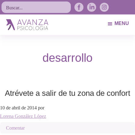
Saltar
Saltar
Saltar
Buscar...
a
al
al
la
contenido
pie
MENU
navegación
principal
de
Avanza
Psicólogos
principal
página
Psicología
Avilés.
desarrollo
Asturias
Atrévete a salir de tu zona de confort
10 de abril de 2014
por
Lorena González López
Comentar