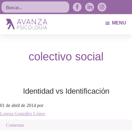
Saltar
Saltar
Saltar
Buscar...
a
al
al
la
contenido
pie
MENU
navegación
principal
de
Avanza
Psicólogos
principal
página
Psicología
Avilés.
colectivo social
Asturias
Identidad vs Identificación
01 de abril de 2014
por
Lorena González López
Comentar