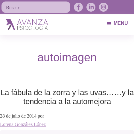
Saltar
Saltar
Saltar
Buscar...
a
al
al
la
contenido
pie
MENU
navegación
principal
de
Avanza
Psicólogos
principal
página
Psicología
Avilés.
autoimagen
Asturias
La fábula de la zorra y las uvas……y la
tendencia a la automejora
28 de julio de 2014
por
Lorena González López