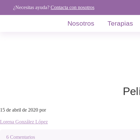
Saltar
Saltar
Saltar
¿Necesitas ayuda?
Contacta con nosotros
a
al
al
la
contenido
pie
Nosotros
Terapias
navegación
principal
de
principal
página
Pel
15 de abril de 2020
por
Lorena González López
6 Comentarios