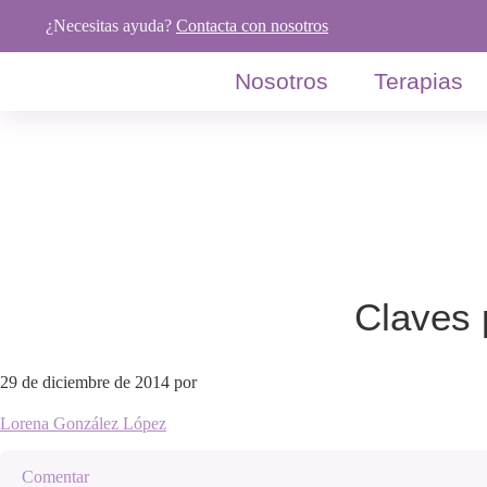
Saltar
Saltar
Saltar
¿Necesitas ayuda?
Contacta con nosotros
a
al
al
la
contenido
pie
Nosotros
Terapias
navegación
principal
de
principal
página
Claves 
29 de diciembre de 2014
por
Lorena González López
Comentar