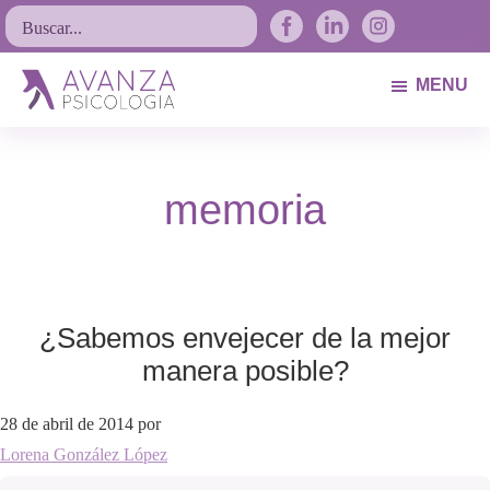
Saltar
Saltar
Saltar
Buscar...
a
al
al
la
contenido
pie
MENU
navegación
principal
de
Avanza
Psicólogos
principal
página
Psicología
Avilés.
memoria
Asturias
¿Sabemos envejecer de la mejor
manera posible?
28 de abril de 2014
por
Lorena González López