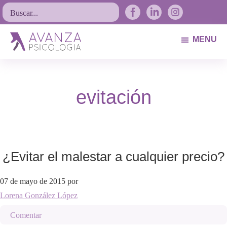
Saltar
Saltar
Saltar
Buscar...
a
al
al
la
contenido
pie
MENU
navegación
principal
de
Avanza
Psicólogos
principal
página
Psicología
Avilés.
evitación
Asturias
¿Evitar el malestar a cualquier precio?
07 de mayo de 2015
por
Lorena González López
Comentar