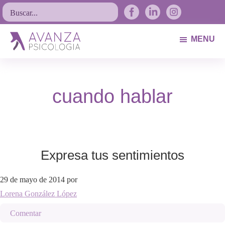
Saltar
Saltar
Saltar
Buscar...
a
al
al
la
contenido
pie
MENU
navegación
principal
de
Avanza
Psicólogos
principal
página
Psicología
Avilés.
cuando hablar
Asturias
Expresa tus sentimientos
29 de mayo de 2014
por
Lorena González López
Comentar