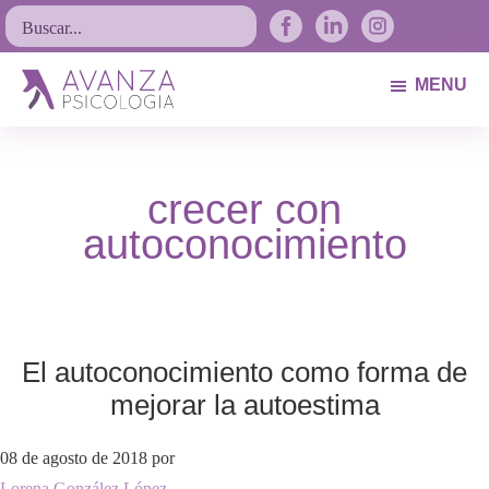
Saltar
Saltar
Saltar
Buscar...
a
al
al
la
contenido
pie
MENU
navegación
principal
de
Avanza
Psicólogos
principal
página
Psicología
Avilés.
crecer con
Asturias
autoconocimiento
El autoconocimiento como forma de
mejorar la autoestima
08 de agosto de 2018
por
Lorena González López