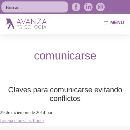
Saltar
Saltar
Saltar
Buscar...
a
al
al
la
contenido
pie
MENU
navegación
principal
de
Avanza
Psicólogos
principal
página
Psicología
Avilés.
comunicarse
Asturias
Claves para comunicarse evitando
conflictos
29 de diciembre de 2014
por
Lorena González López