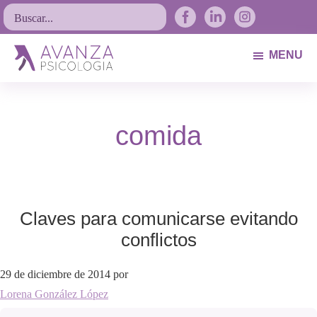
Saltar
Saltar
Saltar
Buscar...
a
al
al
la
contenido
pie
MENU
navegación
principal
de
Avanza
Psicólogos
principal
página
Psicología
Avilés.
comida
Asturias
Claves para comunicarse evitando
conflictos
29 de diciembre de 2014
por
Lorena González López