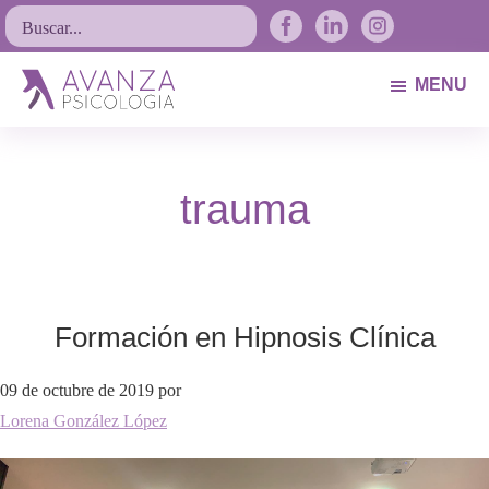
Saltar
Saltar
Saltar
Buscar...
a
al
al
la
contenido
pie
MENU
navegación
principal
de
Avanza
Psicólogos
principal
página
Psicología
Avilés.
trauma
Asturias
Formación en Hipnosis Clínica
09 de octubre de 2019
por
Lorena González López