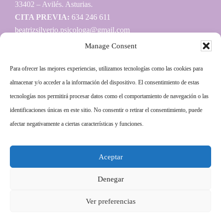
33402 – Avilés. Asturias.
CITA PREVIA:
634 246 611
beatrizsilverio.psicologa@gmail.com
Manage Consent
Para ofrecer las mejores experiencias, utilizamos tecnologías como las cookies para
Información
almacenar y/o acceder a la información del dispositivo. El consentimiento de estas
tecnologías nos permitirá procesar datos como el comportamiento de navegación o las
Aviso legal
identificaciones únicas en este sitio. No consentir o retirar el consentimiento, puede
Política de privacidad
afectar negativamente a ciertas características y funciones.
Política de cookies
Aceptar
Más información sobre las cookies
Denegar
Ver preferencias
Copyright © 2014–2026.
Avanza Psicología