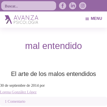
Saltar
Saltar
Saltar
Buscar...
a
al
al
la
contenido
pie
MENU
navegación
principal
de
Avanza
Psicólogos
principal
página
Psicología
Avilés.
mal entendido
Asturias
El arte de los malos entendidos
30 de septiembre de 2014
por
Lorena González López
1 Comentario