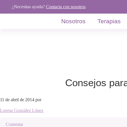
Saltar
Saltar
Saltar
¿Necesitas ayuda?
Contacta con nosotros
a
al
al
la
contenido
pie
Nosotros
Terapias
navegación
principal
de
principal
página
Consejos para
11 de abril de 2014
por
Lorena González López
Comentar