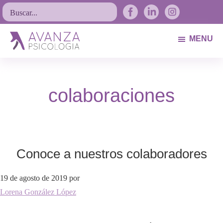
Saltar
Saltar
Saltar
Buscar...
a
al
al
la
contenido
pie
MENU
navegación
principal
de
Avanza
Psicólogos
principal
página
Psicología
Avilés.
colaboraciones
Asturias
Conoce a nuestros colaboradores
19 de agosto de 2019
por
Lorena González López