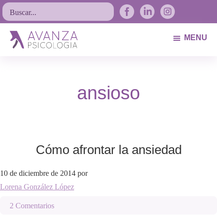
Saltar
Saltar
Saltar
Buscar...
a
al
al
la
contenido
pie
MENU
navegación
principal
de
Avanza
Psicólogos
principal
página
Psicología
Avilés.
ansioso
Asturias
Cómo afrontar la ansiedad
10 de diciembre de 2014
por
Lorena González López
2 Comentarios